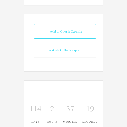
+ Add to Google Calendar
+ iCal / Outlook export
114
2
37
19
DAYS
HOURS
MINUTES
SECONDS