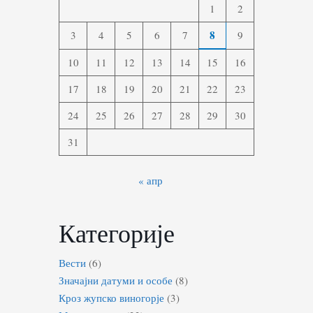
1
2
8
3
4
5
6
7
9
10
11
12
13
14
15
16
17
18
19
20
21
22
23
24
25
26
27
28
29
30
31
« апр
Категорије
Вести
(6)
Значајни датуми и особе
(8)
Кроз жупско виногорје
(3)