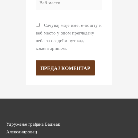
место
Сачувај моје име, е-пошту и
веб место у овом прегледачу
веба за следећи пут када
коментаришем.
Удружење грађана Бадњак
Александровац