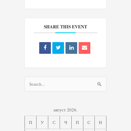
SHARE THIS EVENT
Претрага
за:
август 2026.
П
У
С
Ч
П
С
Н