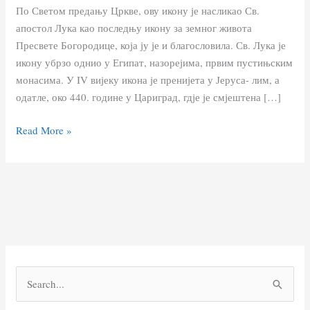
По Светом предању Цркве, ову икону је насликао Св.
апостол Лука као последњу икону за земног живота
Пресвете Богородице, која ју је и благословила. Св. Лука је
икону убрзо однио у Египат, назорејима, првим пустињским
монасима. У IV вијеку икона је пренијета у Јеруса- лим, а
одатле, око 440. године у Цариград, гдје је смјештена […]
Read More »
П
р