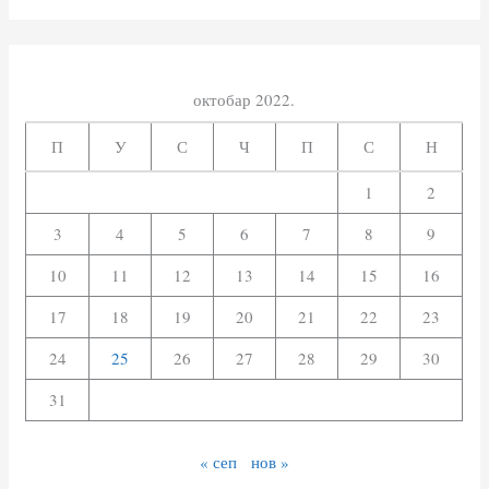
е
т
р
октобар 2022.
а
П
У
С
Ч
П
С
Н
г
1
2
а
з
3
4
5
6
7
8
9
а
10
11
12
13
14
15
16
:
17
18
19
20
21
22
23
24
25
26
27
28
29
30
31
« сеп
нов »