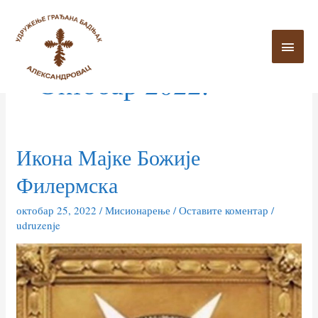
Пређи
ГЛА
на
ИЗБ
садржај
Октобар 2022.
Икона Мајке Божије
Икона
Мајке
Филермска
Божије
Филермска
октобар 25, 2022
/
Мисионарење
/
Оставите коментар
/
udruzenje