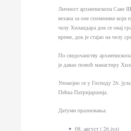
Личност архиепископа Саве III
везана за оне споменике који п
челу Хиландара док се овај гр
време, док је стајао на челу 
По сведочанству архиепископа
је давао помоћ манастиру Хила
Упокојио се у Господу 26. јул
Пећка Патријаршија.
Датуми празновања:
08. август ( 26.јул)