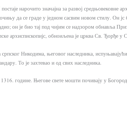
 постаје нарочито значајна за развој средњовековне ар
очињу да се граде у једном сасвим новом стилу. Он јс б
адио; он је био тај под чијим се надзором обнавља При
српске архиспископијс, обноиљена је црква Св. Ђорђе у
 српског Никодима, његовог наследника, испуњавајући 
ндару. То је захтевао и од свих наследника.
а 1316. године. Његове свете мошти почивају у Богоро