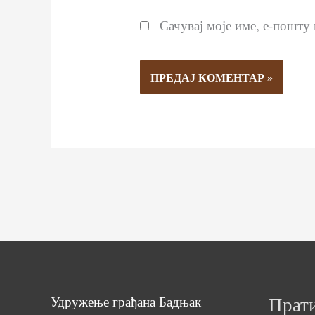
Сачувај моје име, е-пошту 
Прати
Удружење грађана Бадњак