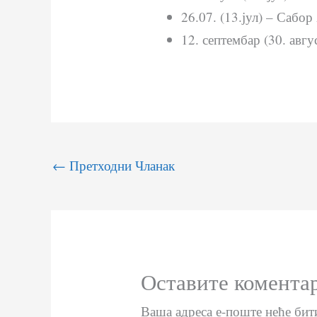
26.07. (13.јул) – Сабо
12. септембар (30. авг
←
Претходни Чланак
Оставите комента
Ваша адреса е-поште неће бит