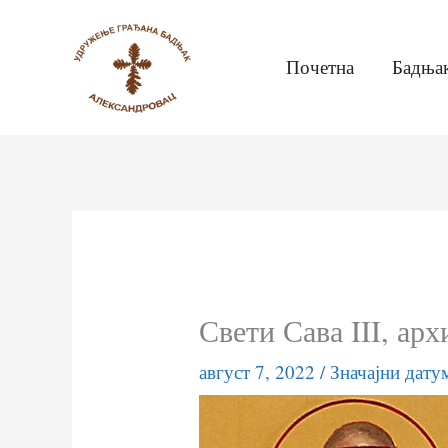
Пређи
на
Почетна
Бадња
садржај
Свети Сава III, ар
август 7, 2022
/
Значајни дату