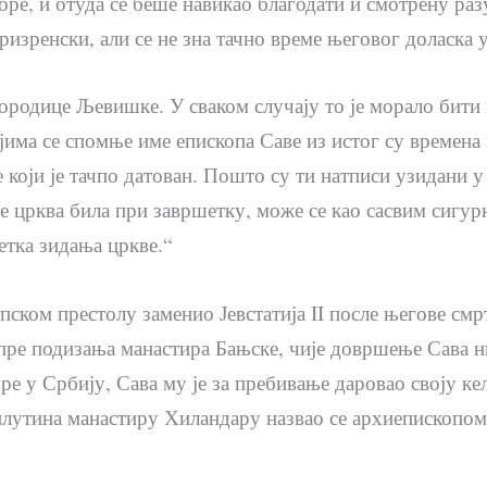
оре, и отуда се беше навикао благодати и смотрену ра
ризренски, али се не зна тачно време његовог доласка 
городице Љевишке. У сваком случају то је морало бити
јима се спомње име епископа Саве из истог су времена и
е који је тачпо датован. Пошто су ти натписи узидани у
је црква била при завршетку, може се као сасвим сигур
етка зидања цркве.“
пском престолу заменио Јевстатија II после његове см
пре подизања манастира Бањске, чије довршење Сава 
оре у Србију, Сава му је за пребивање даровао своју к
утина манастиру Хиландару назвао се архиепископом