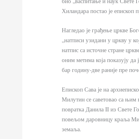
био „васпитање и наук Свете Г
Хиландара постао је епископ п
Нагледао је грађење цркве Бо
„натписи узидани у цркву у ко
натпис са источне стране цркв
оним метима која показују да 
бар годину-две раније пре поч
Епископ Сава је на архиеписко
Милутин се саветовао са њим 
повратка Данила II из Свете Г
повељом даровницу краља Мил
земаља.