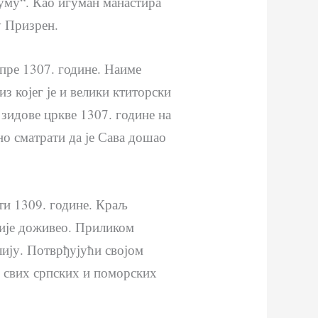
зуму“. Као игуман манастира
у Призрен.
 пре 1307. године. Наиме
з којег је и велики ктиторски
 зидове цркве 1307. године на
но сматрати да је Сава дошао
рти 1309. године. Краљ
није доживео. Приликом
елију. Потврђујући својом
 свих српских и поморских