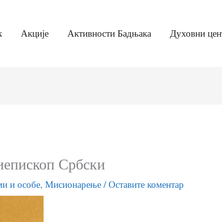
к
Акције
Активности Бадњака
Духовни цен
хиепископ Србски
ми и особе
,
Мисионарење
/
Оставите коментар