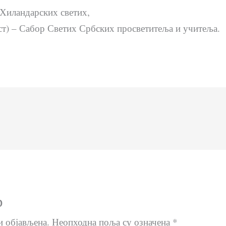
р Хиландарских светих,
уст) – Сабор Светих Србских просветитеља и учитеља.
р
и објављена.
Неопходна поља су означена
*