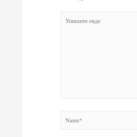
Упишите
овде
Name*