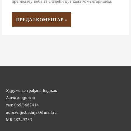
прегледачу веба за следећи пут када коментаришем.
Удружење грађана Бадњак
Александровац
тел: 065/8687414
udruzenje.badnjak@mail.ru
МБ:28249233