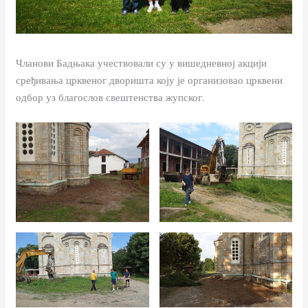
Чланови Бадњака учествовали су у вишедневној акцији
сређивања црквеног дворишта коју је организовао црквени
одбор уз благослов свештенства жупског.