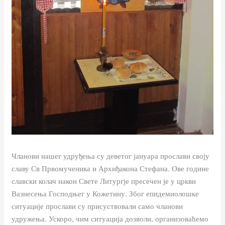
Чланови нашег удруђења су деветог јануара прослави своју
славу Св Првомученика и Архиђакона Стефана. Ове године
славски колач након Свете Литургје пресечен је у цркви
Вазнесења Господњег у Кожетину. Због епидемиолошке
ситуације прослави су присуствовали само чланови
удружења. Ускоро, чим ситуација дозволи, организоваћемо