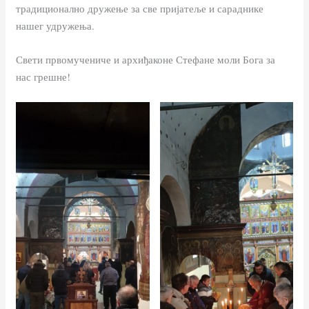
традиционално дружење за све пријатеље и сараднике
нашег удружења.
Свети првомучениче и архиђаконе Стефане моли Бога за
нас грешне!