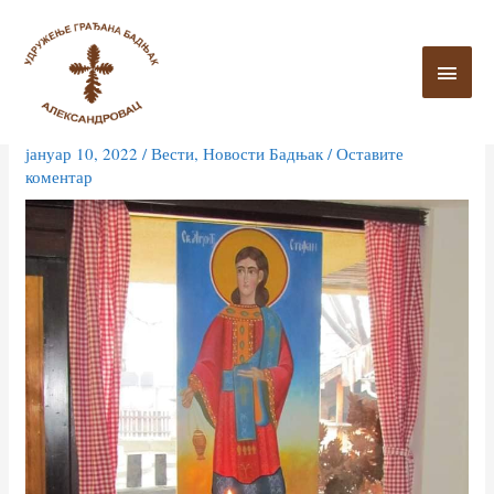
Пређи
ГЛА
на
ИЗБ
садржај
Прослава славе удружења
јануар 10, 2022
/
Вести
,
Новости Бадњак
/
Оставите
коментар