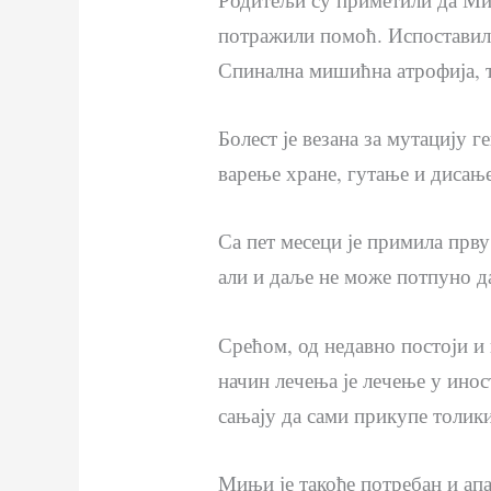
потражили помоћ. Испоставило 
Спинална мишићна атрофија, т
Болест је везана за мутацију 
варење хране, гутање и дисање
Са пет месеци је примила прв
али и даље не може потпуно да
Срећом, од недавно постоји и 
начин лечења је лечење у инос
сањају да сами прикупе толики
Мињи је такође потребан и ап