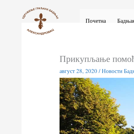
Пређи
на
Почетна
Бадња
садржај
Прикупљање помо
август 28, 2020
/
Новости Бад