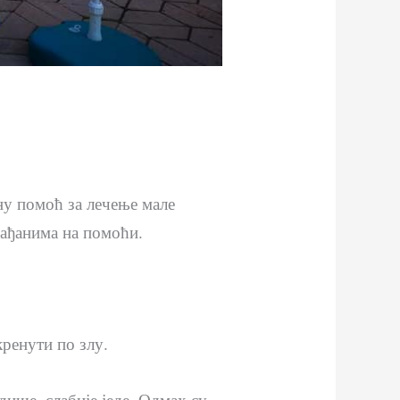
у помоћ за лечење мале
ађанима на помоћи.
кренути по злу.
ише, слабије једе. Одмах су