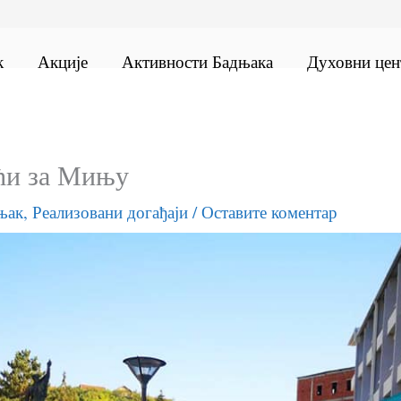
к
Акције
Активности Бадњака
Духовни цен
ћи за Мињу
њак
,
Реализовани догађаји
/
Оставите коментар