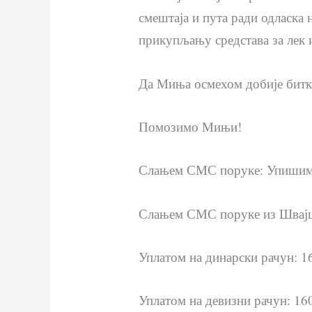
смештаја и пута ради одласка 
прикупљању средстава за лек 
Да Миња осмехом добије битк
Помозимо Мињи!
Слањем СМС поруке: Упишим
Слањем СМС поруке из Швај
Уплатом на динарски рачун: 
Уплатом на девизни рачун: 