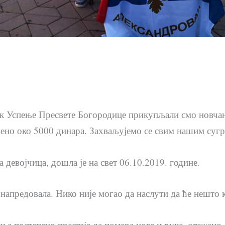
к Успење Пресвете Богородице прикупљали смо новчан
ено око 5000 динара. Захваљујемо се свим нашим сугр
девојчица, дошла је на свет 06.10.2019. године.
 напредовала. Нико није могао да наслути да ће нешто 
а постепено престаје да помера ноге и руке, отежано д