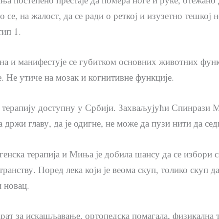
се, на жалост, да се ради о реткој и изузетно тешкој
ип 1.
гена и манифестује се губитком основних животних функ
. Не утиче на мозак и когнитивне функције.
у терапију доступну у Србији. Захваљујући Спинрази М
 држи главу, да је одигне, не може да пузи нити да сед
генска терапија и Миња је добила шансу да се избори 
транству. Поред лека који је веома скуп, толико скуп 
 новац.
арат за искашљавање, ортопедска помагала, физикална т