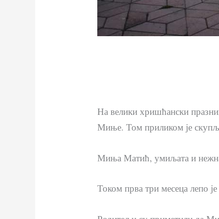
На велики хришћански празни
Миње. Том приликом је скупљ
Миња Матић, умиљата и нежна 
Током прва три месеца лепо је
Родитељи су приметили да Мињ