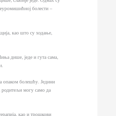
 неуромишићној болести –
ција, као што су ходање,
иња дише, једе и гута сама,
и.
са опаком болешћу. Једини
да родитељи могу само да
ерапија, као и трошкови