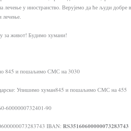
на лечење у иностранство. Верујемо да ће људи добре 
и лечење.
у за живот! Будимо хумани!
о 845 и пошаљимо СМС на 3030
царске: Упишимо хуман845 и пошаљимо СМС на 455
160-6000000732401-90
RS35160600000073283743
160600000073283743 IBAN: