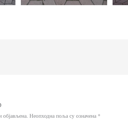
р
и објављена.
Неопходна поља су означена
*