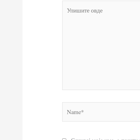
Упишите
овде
Name*