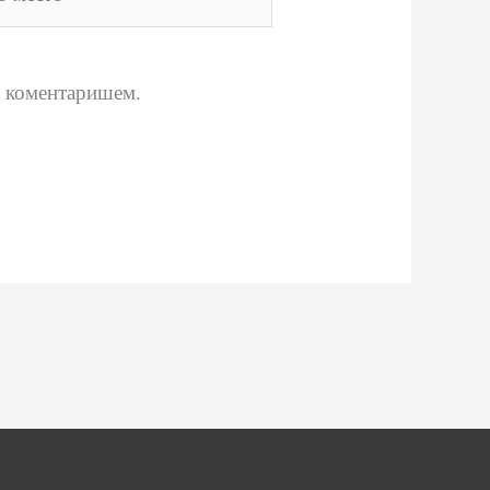
о
да коментаришем.