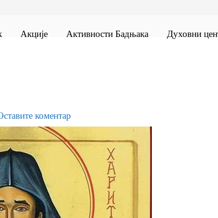
к
Акције
Активности Бадњака
Духовни цен
Оставите коментар