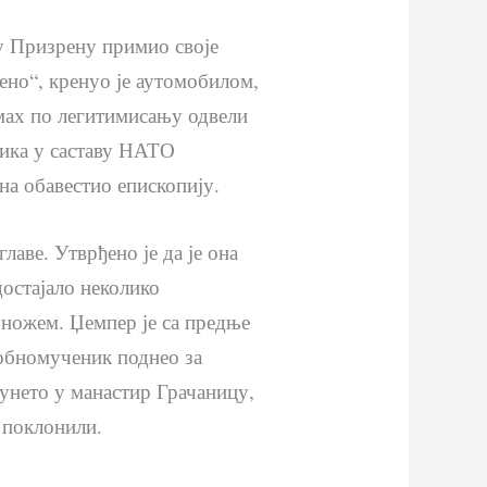
 у Призрену примио своје
ено“, кренуо је аутомобилом,
дмах по легитимисању одвели
ника у саставу НАТО
на обавестио епископију.
аве. Утврђено је да је она
достајало неколико
 ножем. Џемпер је са предње
добномученик поднео за
унето у манастир Грачаницу,
у поклонили.