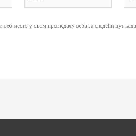
мест
и веб место у овом прегледачу веба за следећи пут ка