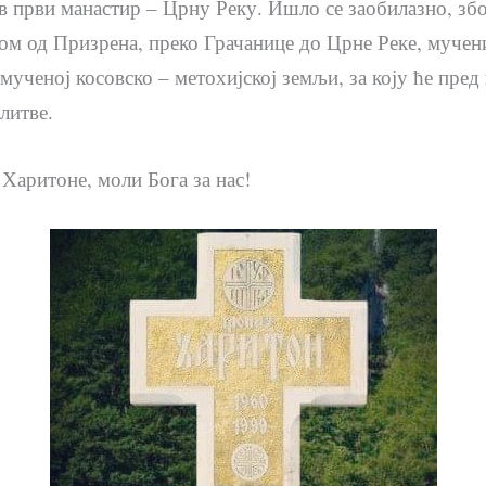
ов први манастир – Црну Реку. Ишло се заобилазно, зб
ом од Призрена, преко Грачанице до Црне Реке, мучени
ученој косовско – метохијској земљи, за коју ће пред
литве.
Харитоне, моли Бога за нас!