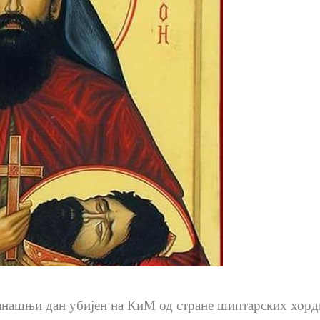
анашњи дан убијен на КиМ од стране шиптарских хорд