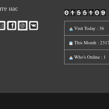
те нас
Visit Today : 36
This Month : 231
Who's Online : 1