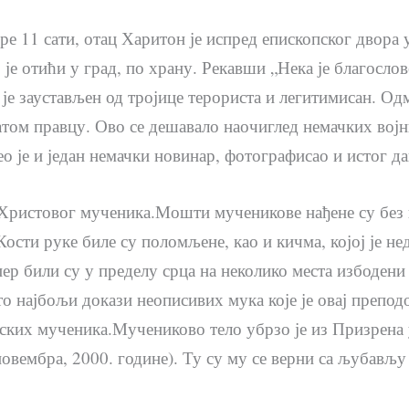
пре 11 сати, отац Харитон је испред епископског двора
е отићи у град, по храну. Рекавши „Нека је благослов
 је заустављен од тројице терориста и легитимисан. О
атом правцу. Ово се дешавало наочиглед немачких вој
о је и један немачки новинар, фотографисао и истог да
Христовог мученика.Мошти мученикове нађене су без гл
сти руке биле су поломљене, као и кичма, којој је не
р били су у пределу срца на неколико места избодени
то најбољи докази неописивих мука које је овај препо
ких мученика.Мучениково тело убрзо је из Призрена 
 новембра, 2000. године). Ту су му се верни са љубављ