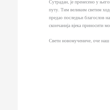
Сутрадан, је пренесено у њег
путу. Тим великим светим ход
предао последњи благослов нам
скончанија вјека приносити мо
Свети новомучениче, оче наш 