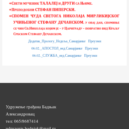
Додатак_Прологу_Недеља_Самарјанке
Преузми
06.02._АПОСТОЛ_нед.Самарјанке
Преузми
06.02._СЛУЖБА_нед.Самарјанке
Преузми
Удружење грађана Бадњак
Александровац
тел: 065/8687414
udruzenje.badnjak@mail.ru