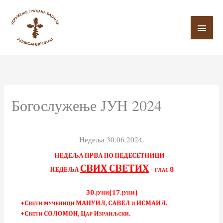
Пређи
ГЛА
на
ИЗБ
садржај
Богослужење ЈУН 2024
Недеља 30.06.2024.