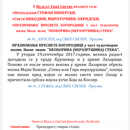
06.30._АПОСТОЛ_нед.СВИХ-СВЕТИХ
Преузми
06.30._СЛУЖБА_нед.СВИХ-СВЕТИХ
Преузми